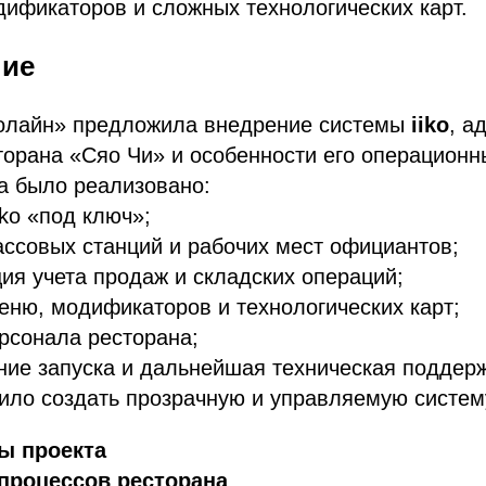
ификаторов и сложных технологических карт.
ние
олайн» предложила внедрение системы
iiko
, а
орана «Сяо Чи» и особенности его операционн
а было реализовано:
iko «под ключ»;
ассовых станций и рабочих мест официантов;
ия учета продаж и складских операций;
еню, модификаторов и технологических карт;
рсонала ресторана;
ие запуска и дальнейшая техническая поддерж
ло создать прозрачную и управляемую систему
ы проекта
процессов ресторана