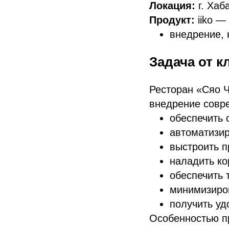
Локация:
г. Хаб
Продукт:
iiko 
внедрение, 
Задача от к
Ресторан «Сяо 
внедрение совр
обеспечить 
автоматизир
выстроить п
наладить ко
обеспечить 
минимизиров
получить уд
Особенностью п