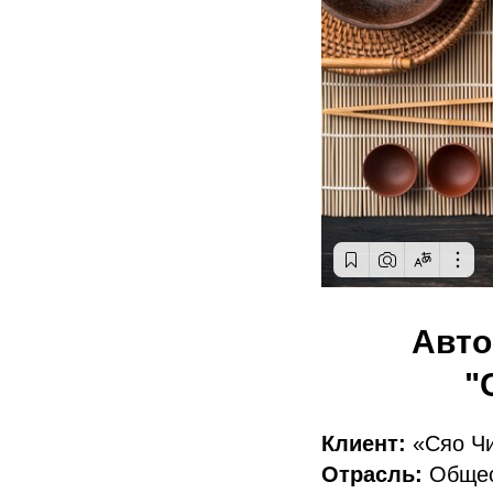
Авто
"
Клиент:
«Сяо Ч
Отрасль:
Общес