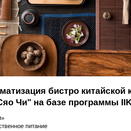
матизация бистро китайской 
Сяо Чи" на базе программы II
и»
твенное питание