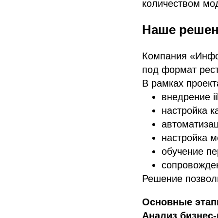
количеством мод
Наше реше
Компания «Инф
под формат рест
В рамках проект
внедрение i
настройка к
автоматизац
настройка м
обучение пе
сопровожден
Решение позволи
Основные этап
Анализ бизнес-