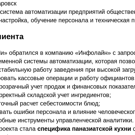
аровск
— система автоматизации предприятий обществе
настройка, обучение персонала и техническая 
лиента
Чи» обратился в компанию «Инфолайн» с запро
еменной системы автоматизации, которая позво
стабильную работу заведения при высокой загру
овать кассовые операции и работу официантов
розрачный учет продаж и финансовых показате
рректный складской учет ингредиентов;
точный расчет себестоимости блюд;
ать ошибки персонала и влияние человеческог
обные инструменты управленческой аналитики.
роекта стала
специфика паназиатской кухни
с