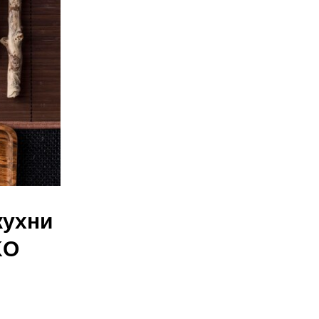
кухни
KO