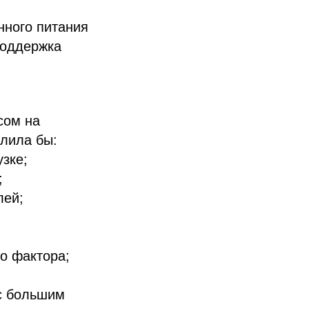
нного питания
поддержка
сом на
лила бы:
зке;
;
лей;
о фактора;
 большим