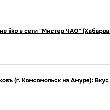
е iiko в сети "Мистер ЧАО" (Хабаров
овъ (г. Комсомольск на Амуре): Вкус