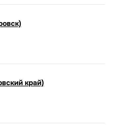
ровск)
овский край)