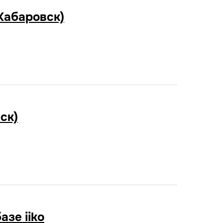
Хабаровск)
ск)
зе iiko