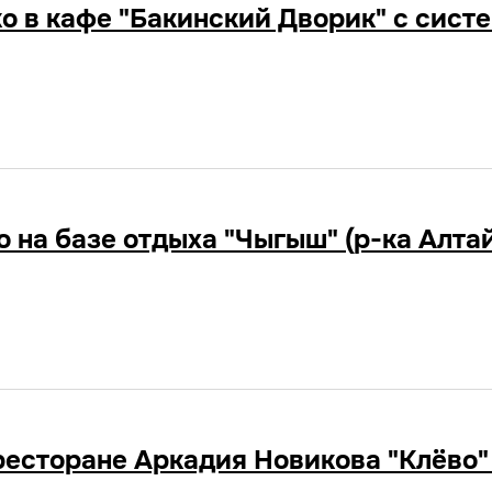
ko в кафе "Бакинский Дворик" с сист
o на базе отдыха "Чыгыш" (р-ка Алта
в ресторане Аркадия Новикова "Клёво