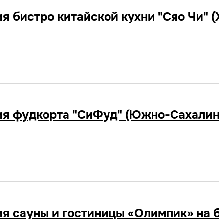
я бистро китайской кухни "Сяо Чи" (
я фудкорта "СиФуд" (Южно-Сахалин
я сауны и гостиницы «Олимпик» на ба