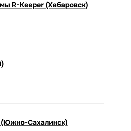
емы R-Keeper (Хабаровск)
й)
" (Южно-Сахалинск)