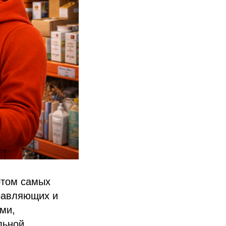
этом самых
равляющих и
ми,
льной