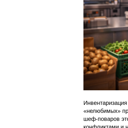
Инвентаризация 
«нелюбимых» пр
шеф-поваров это
конфликтами и 