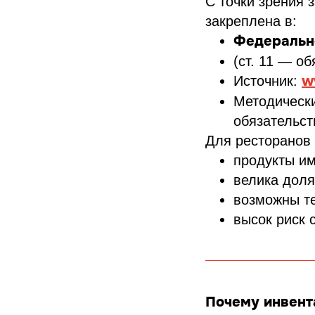
С точки зрения 
закреплена в:
Федеральн
(ст. 11 — о
w
Источник:
Методически
обязательс
Для ресторанов 
продукты им
велика доля
возможны те
высок риск 
Почему инвент