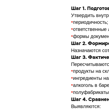
Шаг 1. Подгото
Утвердить внутр
•
периодичность;
•
ответственные 
•
формы докумен
Шаг 2. Формир
Назначаются сот
Шаг 3. Фактич
Пересчитываютс
•
продукты на ск
•
ингредиенты на
•
алкоголь в баре
•
полуфабрикаты
Шаг 4. Сравне
Выявляются: