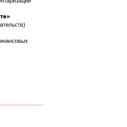
ентаризации
те»
ательств)
финансовых