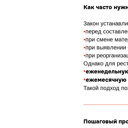
Как часто нуж
Закон устанавли
•
перед составле
•
при смене мате
•
при выявлении 
•
при реорганиза
Однако для рест
•
еженедельную
•
ежемесячную 
Такой подход по
Пошаговый про