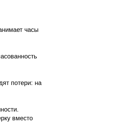
занимает часы
ласованность
дят потери: на
ности.
ерку вместо