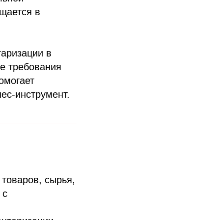
ащается в
таризации в
ие требования
омогает
ес-инструмент.
товаров, сырья,
 с