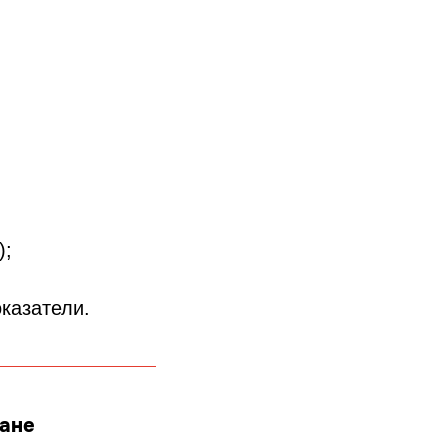
);
казатели.
ране