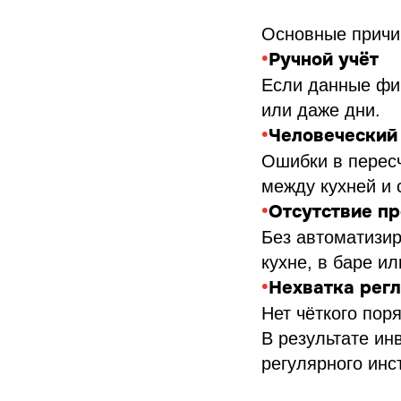
Основные причи
•
Ручной учёт
Если данные фик
или даже дни.
•
Человеческий
Ошибки в перес
между кухней и 
•
Отсутствие п
Без автоматизир
кухне, в баре и
•
Нехватка рег
Нет чёткого пор
В результате ин
регулярного инс