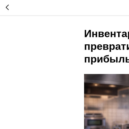
Инвентар
преврат
прибыль