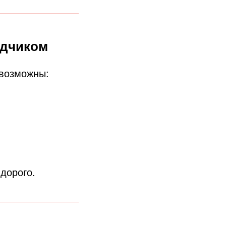
ядчиком
 возможны:
дорого.