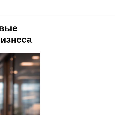
икат
овые
бизнеса