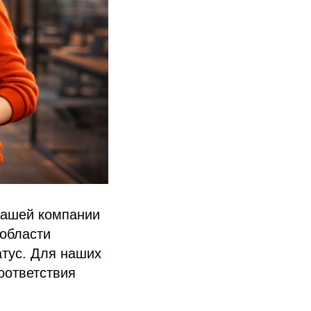
 нашей компании
 области
атус. Для наших
оответствия