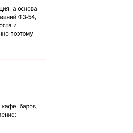
ция, а основа
ований ФЗ-54,
оста и
нно поэтому
.
 кафе, баров,
ление: