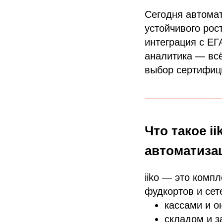
Сегодня автомат
устойчивого рос
интеграция с ЕГ
аналитика — всё
выбор сертифици
Что такое i
автоматиза
iiko — это комп
фудкортов и се
кассами и о
складом и з