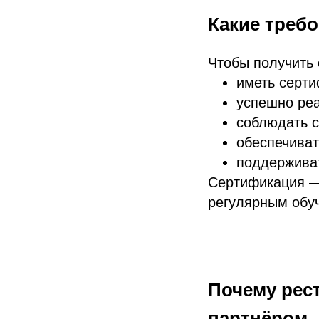
Какие требо
Чтобы получить 
иметь серт
успешно реа
соблюдать с
обеспечиват
поддерживат
Сертификация —
регулярным обуч
Почему рес
партнёром