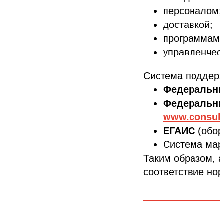
персоналом
доставкой;
программам
управленчес
Система поддерж
Федеральн
Федеральн
www.consul
ЕГАИС
(обо
Система ма
Таким образом, а
соответствие н