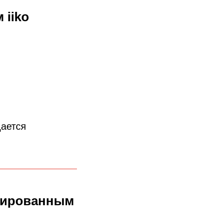
 iiko
дается
ицированным