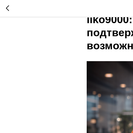
Наша ко
iiko9000
подтвер
возможн